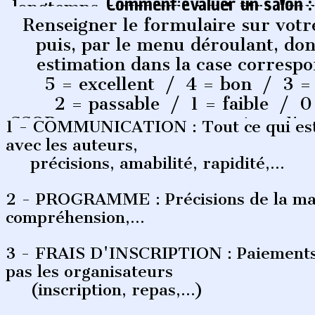
Comment évaluer un salon :
longtemps, votre avis peut être "so
Renseigner le formulaire sur votre
(Commentaires). Soyons justes et é
puis, par le menu déroulant, do
L'auteur peut donner un avis sur un 
fréquente pas, et exprimer ainsi pour
estimation dans la case correspo
jamais mis les pieds (prix, publi
5 = excellent / 4 = bon / 3 
2 = passable / 1 = faible / 0
SSOP =
sans opinion exprimée ou l'au
1 - COMMUNICATION : Tout ce qui est
pas, faute d'info.
avec les auteurs,
Cliquer sur Envoyer
précisions, amabilité, rapidité,…
2 - PROGRAMME : Précisions de la man
compréhension,…
3 - FRAIS D'INSCRIPTION : Paiement
pas les organisateurs
(inscription, repas,…)