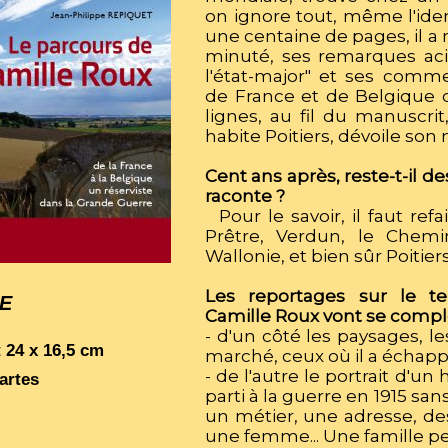
on ignore tout, même l'iden
une centaine de pages, il a
minuté, ses remarques aci
l'état-major" et ses comme
de France et de Belgique q
lignes, au fil du manuscrit
habite Poitiers, dévoile son
Cent ans après, reste-t-il des
raconte ?
Pour le savoir, il faut refai
Prêtre, Verdun, le Chem
Wallonie, et bien sûr Poitiers
Les reportages sur le te
E
Camille Roux vont se complé
- d'un côté les paysages, le
t 24 x 16,5 cm
marché, ceux où il a échappé
- de l'autre le portrait d'u
cartes
parti à la guerre en 1915 sa
un métier, une adresse, des
une femme... Une famille pe