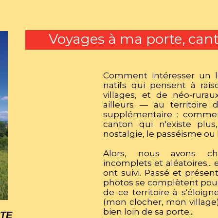
Voyages à ma porte, cant
Comment intéresser un le
natifs qui pensent à rais
villages, et de néo-rurau
ailleurs — au territoire 
supplémentaire : comment
canton qui n'existe plu
nostalgie, le passéisme ou 
Alors, nous avons choi
incomplets et aléatoires...
ont suivi. Passé et présent
photos se complètent pour
de ce territoire à s'éloig
(mon clocher, mon village
bien loin de sa porte...
TE