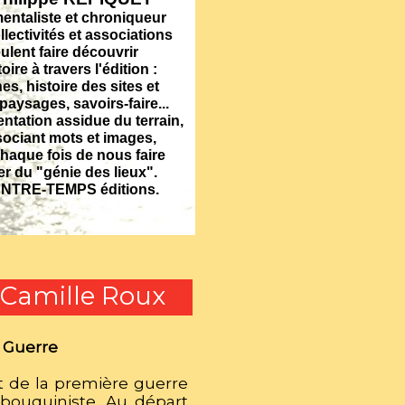
men
taliste et chroniqueur
llectivités et associations
ulent faire découvrir
toire à travers l'édition :
es, histoire des sites et
paysages, savoirs-faire...
entation assidue du terrain,
sociant mots et images,
 chaque fois de nous faire
r du "génie des lieux".
e ENTRE-TEMPS éditions.
 Camille Roux
e Guerre
at de la première guerre
bouquiniste. Au départ