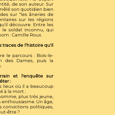
tité, de son auteur. Sur
 mêlé son quotidien bien
des sur "les âneries de
ntaires sur les régions
u'il découvre. Entre les
, le soldat inconnu, qui
 nom : Camille Roux.
 traces de l'histoire qu'il
re le parcours : Bois-le-
in des Dames, puis la
.
rrain et l'enquête sur
ter :
s lieux où il a beaucoup
 à la mort ;
n homme, plus très jeune,
ns enthousiasme. Un âge,
 convictions politiques,
ut-être ?