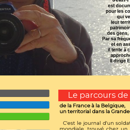
est docu
pour les co
qui ve
leur terri
patrimoin
des gens, 
Par sa fréqu
et en as
il tente à
approche
Il dirig
Le parcours de
de la France à la Belgique,
un territorial dans la Grand
C'est le journal d'un sold
mondiale, trouvé chez un 