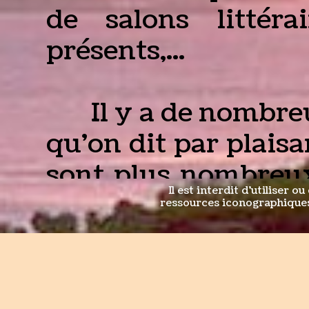
de salons littéra
présents,...
Il y a de nombreux
qu'on dit par plais
sont plus nombreux
Il est interdit d'utiliser o
sont certainement
ressources iconographiques 
sont les plus c
commerciales ne t
qualité "intrinsèqu